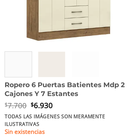
Ropero 6 Puertas Batientes Mdp 2
Cajones Y 7 Estantes
El
El
7.700
6.930
$
$
precio
precio
TODAS LAS IMÁGENES SON MERAMENTE
original
actual
ILUSTRATIVAS
era:
es:
Sin existencias
$7.700.
$6.930.