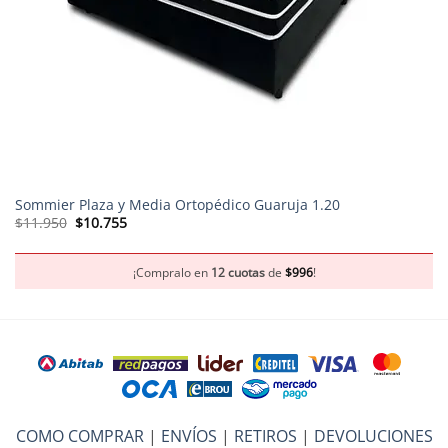
Sommier Plaza y Media Ortopédico Guaruja 1.20
El
El
$
11.950
$
10.755
precio
precio
original
actual
era:
es:
$11.950.
$10.755.
¡Compralo en
12 cuotas
de
$
996
!
COMO COMPRAR
|
ENVÍOS
|
RETIROS
|
DEVOLUCIONES