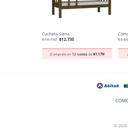
+
+
Cucheta Siena
Cómo
El
El
$
14.150
$
12.735
$
3.6
precio
precio
original
actual
era:
es:
¡Compralo en
12 cuotas
de
$
1.179
!
$14.150.
$12.735.
COMO
© 2026 