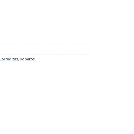
Corredizas
,
Roperos