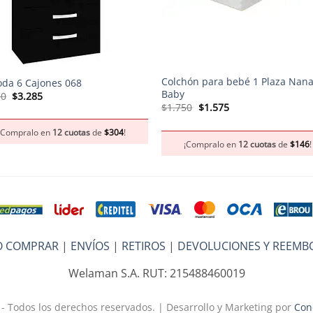
+
Colchón para bebé 1 Plaza Nan
da 6 Cajones 068
Baby
El
El
50
$
3.285
precio
precio
El
El
$
1.750
$
1.575
original
actual
precio
precio
era:
es:
original
actual
¡Compralo en
12 cuotas
de
$
304
!
$3.650.
$3.285.
era:
es:
¡Compralo en
12 cuotas
de
$
146
!
$1.750.
$1.575.
 COMPRAR
|
ENVÍOS
|
RETIROS
|
DEVOLUCIONES Y REEMB
Welaman S.A. RUT: 215488460019
- Todos los derechos reservados. | Desarrollo y Marketing por
Con