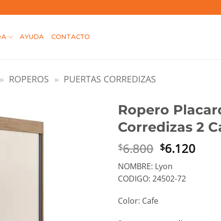
DA
AYUDA
CONTACTO
»
ROPEROS
»
PUERTAS CORREDIZAS
Ropero Placar
Corredizas 2 C
El
El
6.800
6.120
$
$
precio
prec
NOMBRE: Lyon
original
actu
CODIGO: 24502-72
era:
es:
$6.800.
$6.1
Color: Cafe