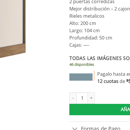
2 puertas corredizas
Mejor distribución – 2 cajo
Rieles metalicos
Alto: 200 cm
Largo: 104 cm
Profundidad: 50 cm
Cajas: —-
TODAS LAS IMÁGENES SO
46 disponibles
Pagalo hasta e
12 cuotas
de
$
Ropero Placard 2 Puertas Corre
AÑA
Formas de Pago