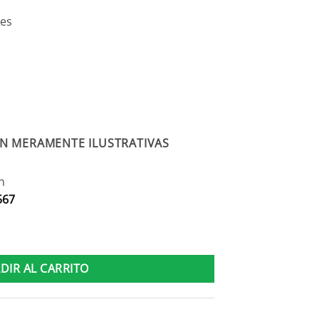
nes
N MERAMENTE ILUSTRATIVAS
n
567
dizas 2 Cajones Dormitorio cantidad
DIR AL CARRITO