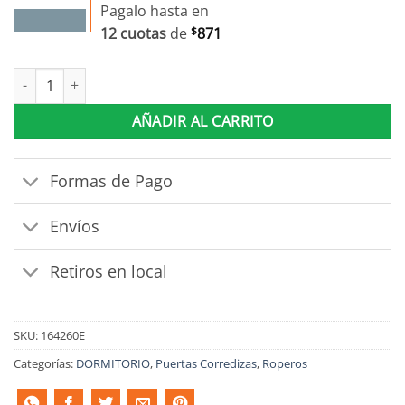
Pagalo hasta en
12 cuotas
de
$
871
Ropero Placard 3 Puertas Corredizas Con Espejo Y Estantes cant
AÑADIR AL CARRITO
Formas de Pago
Envíos
Retiros en local
SKU:
164260E
Categorías:
DORMITORIO
,
Puertas Corredizas
,
Roperos