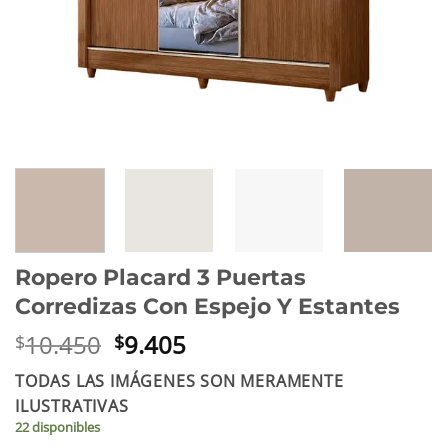
Ropero Placard 3 Puertas
Corredizas Con Espejo Y Estantes
El
El
10.450
9.405
$
$
precio
precio
TODAS LAS IMÁGENES SON MERAMENTE
original
actual
ILUSTRATIVAS
era:
es:
22 disponibles
$10.450.
$9.405.