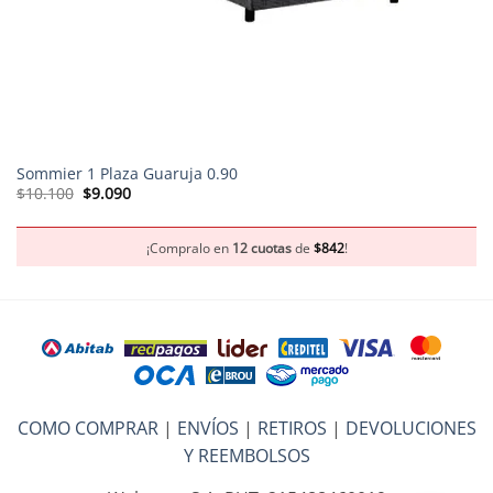
Sommier 1 Plaza Guaruja 0.90
El
El
$
10.100
$
9.090
precio
precio
original
actual
era:
es:
$10.100.
$9.090.
¡Compralo en
12 cuotas
de
$
842
!
COMO COMPRAR
|
ENVÍOS
|
RETIROS
|
DEVOLUCIONES
Y REEMBOLSOS