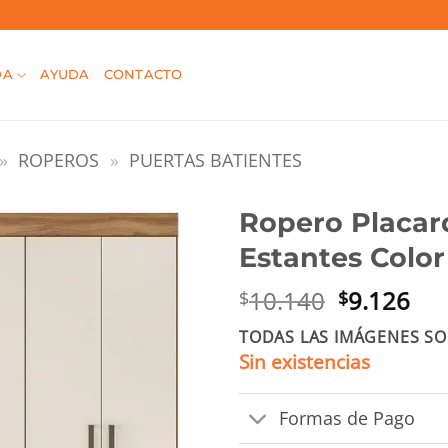
DA
AYUDA
CONTACTO
»
ROPEROS
»
PUERTAS BATIENTES
Ropero Placar
Estantes Colo
El
El
10.140
9.126
$
$
precio
pre
TODAS LAS IMÁGENES SO
original
act
Sin existencias
era:
es:
$10.140.
$9.
Formas de Pago