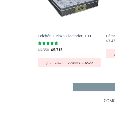
+
+
Colchón 1 Plaza Gladiador 0.90
Cómo
$
3.4
El
El
Valorado
$
6.350
$
5.715
precio
precio
con
5
de 5
original
actual
era:
es:
¡Compralo en
12 cuotas
de
$
529
!
$6.350.
$5.715.
COMO