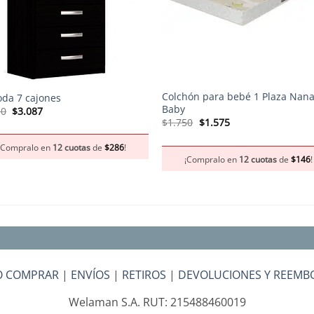
+
Colchón para bebé 1 Plaza Nan
da 7 cajones
Baby
El
El
30
$
3.087
precio
precio
El
El
$
1.750
$
1.575
original
actual
precio
precio
era:
es:
original
actual
¡Compralo en
12 cuotas
de
$
286
!
$3.430.
$3.087.
era:
es:
¡Compralo en
12 cuotas
de
$
146
!
$1.750.
$1.575.
 COMPRAR
|
ENVÍOS
|
RETIROS
|
DEVOLUCIONES Y REEMB
Welaman S.A. RUT: 215488460019