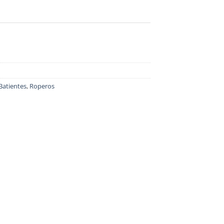
Batientes
,
Roperos