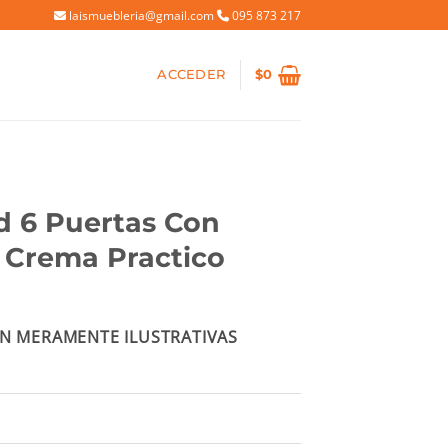
laismuebleria@gmail.com
095 873 217
ACCEDER
$
0
d 6 Puertas Con
r Crema Practico
cio
N MERAMENTE ILUSTRATIVAS
ual
126.