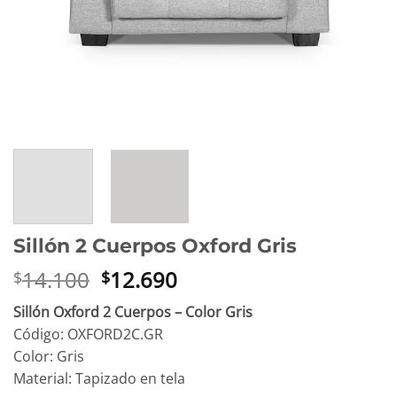
Sillón 2 Cuerpos Oxford Gris
El
El
14.100
12.690
$
$
precio
precio
Sillón Oxford 2 Cuerpos – Color Gris
original
actual
Código: OXFORD2C.GR
era:
es:
Color: Gris
$14.100.
$12.690.
Material: Tapizado en tela