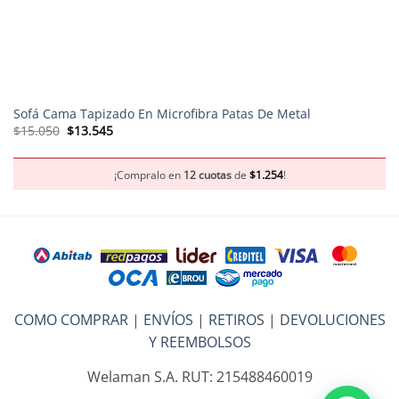
Sofá Cama Tapizado En Microfibra Patas De Metal
El
El
$
15.050
$
13.545
precio
precio
original
actual
era:
es:
$15.050.
$13.545.
¡Compralo en
12 cuotas
de
$
1.254
!
COMO COMPRAR
|
ENVÍOS
|
RETIROS
|
DEVOLUCIONES
Y REEMBOLSOS
Welaman S.A. RUT: 215488460019