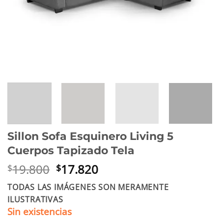
Sillon Sofa Esquinero Living 5
Cuerpos Tapizado Tela
El
El
19.800
17.820
$
$
precio
precio
TODAS LAS IMÁGENES SON MERAMENTE
original
actual
ILUSTRATIVAS
era:
es:
Sin existencias
$19.800.
$17.820.