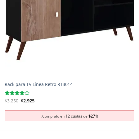
Rack para TV Línea Retro RT3014
El
El
Valorado
$
3.250
$
2.925
precio
precio
con
4
de
original
actual
5
era:
es:
$3.250.
$2.925.
¡Compralo en
12 cuotas
de
$
271
!