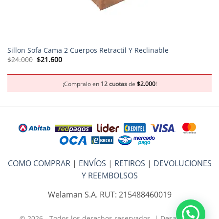
Sillon Sofa Cama 2 Cuerpos Retractil Y Reclinable
El
El
$
24.000
$
21.600
precio
precio
original
actual
era:
es:
$24.000.
$21.600.
¡Compralo en
12 cuotas
de
$
2.000
!
COMO COMPRAR
|
ENVÍOS
|
RETIROS
|
DEVOLUCIONES
Y REEMBOLSOS
Welaman S.A. RUT: 215488460019
© 2026 - Todos los derechos reservados. | Desarrollo y