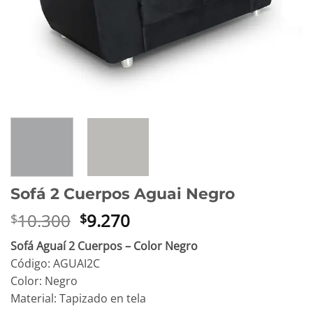
Sofá 2 Cuerpos Aguai Negro
El
El
10.300
9.270
$
$
precio
precio
Sofá Aguaí 2 Cuerpos – Color Negro
original
actual
Código: AGUAI2C
era:
es:
Color: Negro
$10.300.
$9.270.
Material: Tapizado en tela