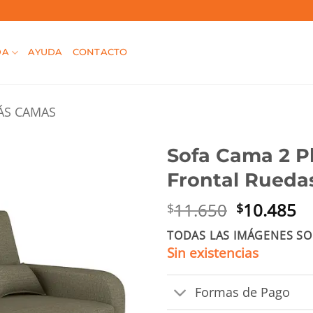
DA
AYUDA
CONTACTO
ÁS CAMAS
Sofa Cama 2 P
Frontal Ruedas
El
El
11.650
10.485
$
$
precio
pr
TODAS LAS IMÁGENES SO
original
ac
Sin existencias
era:
es
$11.650.
$1
Formas de Pago