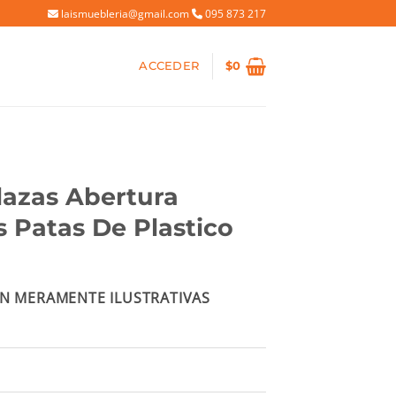
laismuebleria@gmail.com
095 873 217
ACCEDER
$
0
lazas Abertura
 Patas De Plastico
ecio
N MERAMENTE ILUSTRATIVAS
tual
:
0.485.