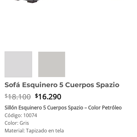
Sofá Esquinero 5 Cuerpos Spazio
El
El
18.100
16.290
$
$
precio
precio
Sillón Esquinero 5 Cuerpos Spazio – Color Petróleo
original
actual
Código: 10074
era:
es:
Color: Gris
$18.100.
$16.290.
Material: Tapizado en tela