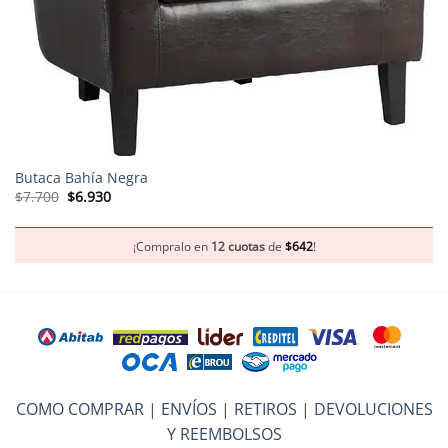
Butaca Bahía Negra
El
El
$
7.700
$
6.930
precio
precio
original
actual
era:
es:
$7.700.
$6.930.
¡Compralo en
12 cuotas
de
$
642
!
COMO COMPRAR
|
ENVÍOS
|
RETIROS
|
DEVOLUCIONES
Y REEMBOLSOS