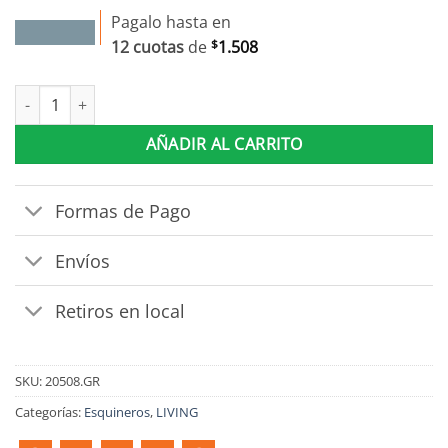
Pagalo hasta en
12 cuotas
de
$
1.508
Sofá Esquinero 5 Cuerpos Spazio cantidad
AÑADIR AL CARRITO
Formas de Pago
Envíos
Retiros en local
SKU:
20508.GR
Categorías:
Esquineros
,
LIVING