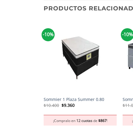
PRODUCTOS RELACIONA
-10%
-10%
+
+
Sommier 1 Plaza Summer 0.80
Somm
El
El
$
10.400
$
9.360
$
11.
precio
precio
original
actual
era:
es:
¡Compralo en
12 cuotas
de
$
867
!
$10.400.
$9.360.