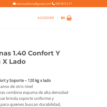
laismuebleria@gmail.com
095 873 217
ACCEDER
$
0
as 1.40 Confort Y
g X Lado
ecio
rt y Soporte – 120 kg x lado
tual
canso de otro nivel
:
azas combina espuma de alta densidad
1.565.
ue brinda soporte uniforme y
 para quienes buscan durabilidad,