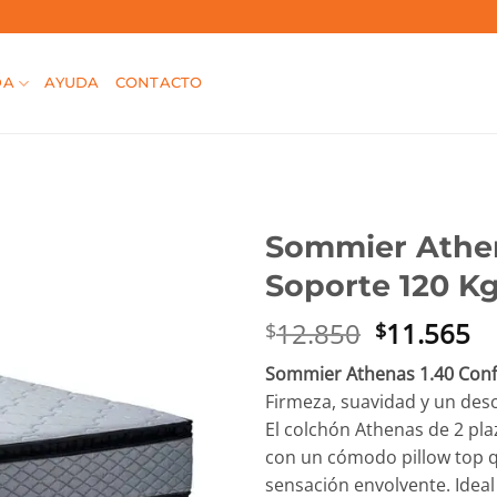
DA
AYUDA
CONTACTO
Sommier Athen
Soporte 120 K
El
El
12.850
11.565
$
$
precio
pr
Sommier Athenas 1.40 Confo
original
ac
Firmeza, suavidad y un des
era:
es
El colchón Athenas de 2 pl
$12.850.
$1
con un cómodo pillow top q
sensación envolvente. Ideal