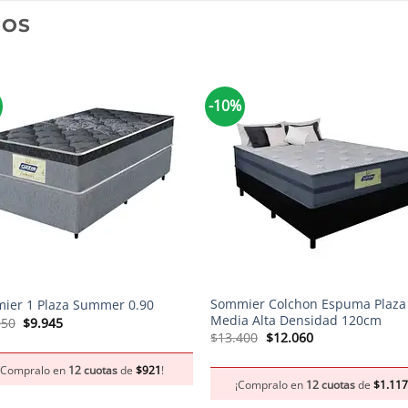
DOS
-10%
+
Sommier Colchon Espuma Plaza
ier 1 Plaza Summer 0.90
Media Alta Densidad 120cm
El
El
050
$
9.945
precio
precio
El
El
$
13.400
$
12.060
original
actual
precio
precio
era:
es:
original
actual
¡Compralo en
12 cuotas
de
$
921
!
$11.050.
$9.945.
era:
es:
¡Compralo en
12 cuotas
de
$
1.11
$13.400.
$12.060.