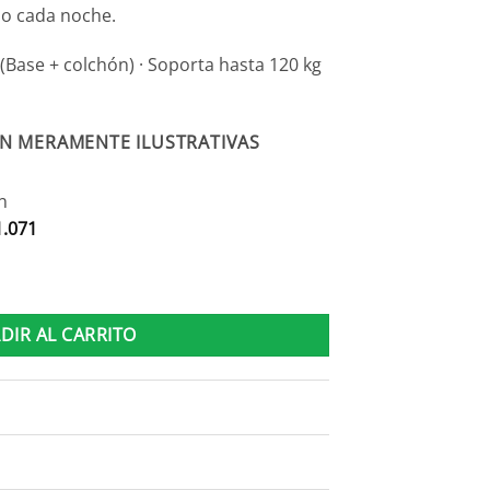
do cada noche.
(Base + colchón) · Soporta hasta 120 kg
N MERAMENTE ILUSTRATIVAS
n
1.071
Y Soporte 120 Kg X Lado cantidad
DIR AL CARRITO