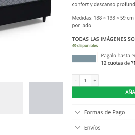
confort y descanso profun
Medidas: 188 × 138 × 59 cm 
por lado
TODAS LAS IMÁGENES SO
49 disponibles
Pagalo hasta e
12 cuotas
de
$
Sommier Athenas 1.40 Confort 
AÑA
Formas de Pago
Envíos