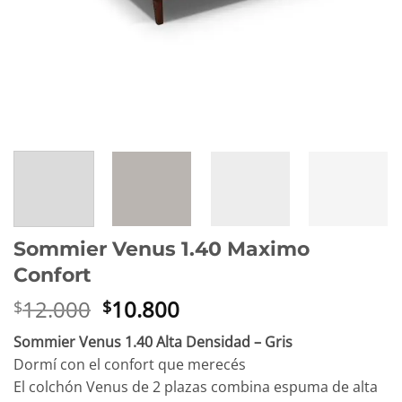
Sommier Venus 1.40 Maximo
Confort
El
El
12.000
10.800
$
$
precio
precio
Sommier Venus 1.40 Alta Densidad – Gris
original
actual
Dormí con el confort que merecés
era:
es:
El colchón Venus de 2 plazas combina espuma de alta
$12.000.
$10.800.