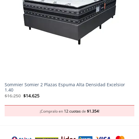
Sommier Somier 2 Plazas Espuma Alta Densidad Excelsior
1.40
El
El
$
16.250
$
14.625
precio
precio
original
actual
era:
es:
$16.250.
$14.625.
¡Compralo en
12 cuotas
de
$
1.354
!