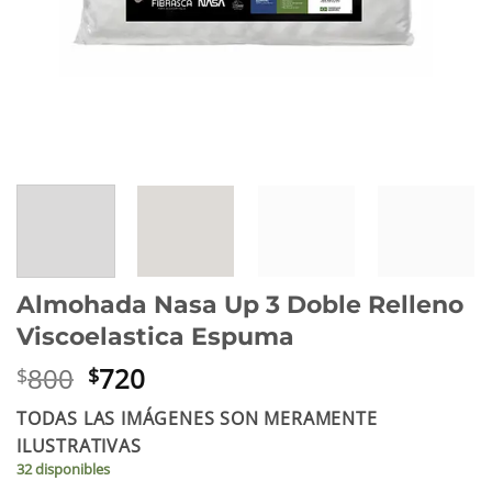
Almohada Nasa Up 3 Doble Relleno
Viscoelastica Espuma
El
El
800
720
$
$
precio
precio
TODAS LAS IMÁGENES SON MERAMENTE
original
actual
ILUSTRATIVAS
era:
es:
32 disponibles
$800.
$720.