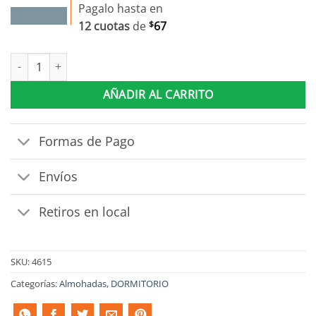
Pagalo hasta en
12 cuotas
de
$
67
Almohada Nasa Up 3 Doble Relleno Viscoelastica Espuma cantid
AÑADIR AL CARRITO
Formas de Pago
Envíos
Retiros en local
SKU:
4615
Categorías:
Almohadas
,
DORMITORIO