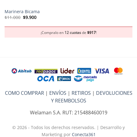
Marinera Bicama
El
El
$
11.000
$
9.900
precio
precio
original
actual
era:
es:
$11.000.
$9.900.
¡Compralo en
12 cuotas
de
$
917
!
COMO COMPRAR
|
ENVÍOS
|
RETIROS
|
DEVOLUCIONES
Y REEMBOLSOS
Welaman S.A. RUT: 215488460019
© 2026 - Todos los derechos reservados. | Desarrollo y
Marketing por
Conecta361