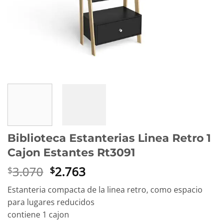
Biblioteca Estanterias Linea Retro 1
Cajon Estantes Rt3091
El
El
3.070
2.763
$
$
precio
precio
Estanteria compacta de la linea retro, como espacio
original
actual
para lugares reducidos
era:
es:
contiene 1 cajon
$3.070.
$2.763.