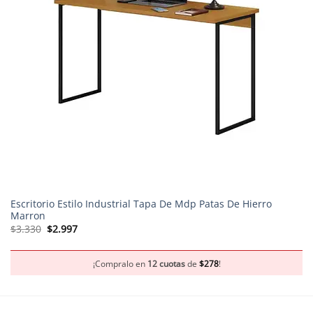
Escritorio Estilo Industrial Tapa De Mdp Patas De Hierro
Marron
El
El
$
3.330
$
2.997
precio
precio
original
actual
era:
es:
$3.330.
$2.997.
¡Compralo en
12 cuotas
de
$
278
!