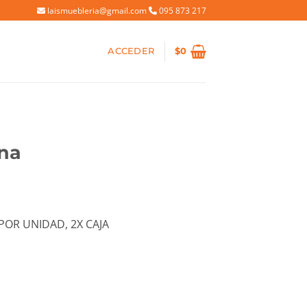
laismuebleria@gmail.com
095 873 217
ACCEDER
$
0
na
io
al
 POR UNIDAD, 2X CAJA
40.