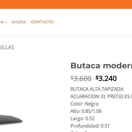
DA
AYUDA
CONTACTO
SILLAS
Butaca moder
El
El
3.600
3.240
$
$
precio
prec
BUTACA ALTA TAPIZADA
original
actu
ACLARACION: EL PRECIO ES
era:
es:
Color: Negro
$3.600.
$3.2
Alto: 0.85/1.06
Largo: 0.52
Profundidad: 0.51