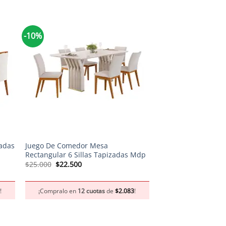
-10%
-10%
+
+
zadas
Juego De Comedor Mesa
Juego Mesa De Come
Rectangular 6 Sillas Tapizadas Mdp
100% Madera Maci
El
El
El
El
$
25.000
$
22.500
$
23.820
$
21.438
precio
precio
precio
pr
original
actual
original
act
era:
es:
era:
es:
8
!
¡Compralo en
12 cuotas
de
$
2.083
!
¡Compralo en
12 c
$25.000.
$22.500.
$23.820.
$2