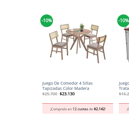
-10%
-10%
+
+
Juego De Comedor 4 Sillas
Juego
Tapizadas Color Madera
Trat
El
El
$
25.700
$
23.130
$
16.
precio
precio
original
actual
era:
es:
¡Compralo en
12 cuotas
de
$
2.142
!
¡
$25.700.
$23.130.