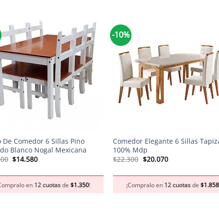
-10%
+
 De Comedor 6 Sillas Pino
Comedor Elegante 6 Sillas Tapi
ado Blanco Nogal Mexicana
100% Mdp
El
El
El
El
200
$
14.580
$
22.300
$
20.070
precio
precio
precio
precio
original
actual
original
actual
era:
es:
era:
es:
Compralo en
12 cuotas
de
$
1.350
!
¡Compralo en
12 cuotas
de
$
1.85
$16.200.
$14.580.
$22.300.
$20.070.