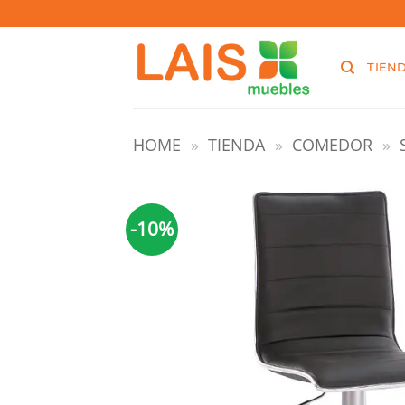
Saltar
Welaman S.A. RUT: 215488460019
al
contenido
TIEN
HOME
»
TIENDA
»
COMEDOR
»
-10%