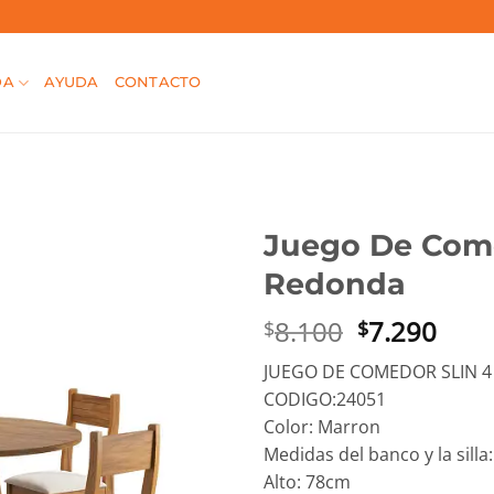
DA
AYUDA
CONTACTO
Juego De Come
Redonda
El
El
8.100
7.290
$
$
precio
prec
JUEGO DE COMEDOR SLIN 4 
original
actu
CODIGO:24051
era:
es:
Color: Marron
$8.100.
$7.2
Medidas del banco y la silla:
Alto: 78cm