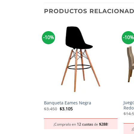
PRODUCTOS RELACIONA
-10%
-10%
+
+
Jueg
Banqueta Eames Negra
Redo
El
El
$
3.450
$
3.105
precio
precio
$
14.
original
actual
era:
es:
¡Compralo en
12 cuotas
de
$
288
!
$3.450.
$3.105.
¡