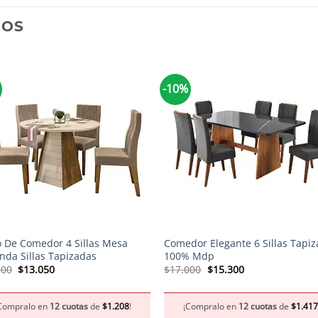
DOS
-10%
+
o De Comedor 4 Sillas Mesa
Comedor Elegante 6 Sillas Tapi
nda Sillas Tapizadas
100% Mdp
El
El
El
El
500
$
13.050
$
17.000
$
15.300
precio
precio
precio
precio
original
actual
original
actual
era:
es:
era:
es:
Compralo en
12 cuotas
de
$
1.208
!
¡Compralo en
12 cuotas
de
$
1.41
$14.500.
$13.050.
$17.000.
$15.300.