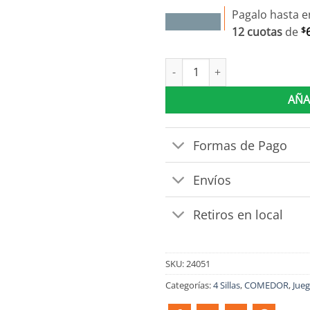
Pagalo hasta e
12 cuotas
de
$
Juego De Comedor 4 Sillas Me
AÑA
Formas de Pago
Envíos
Retiros en local
SKU:
24051
Categorías:
4 Sillas
,
COMEDOR
,
Jue