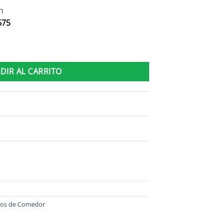
n
675
sa Redonda cantidad
DIR AL CARRITO
gos de Comedor