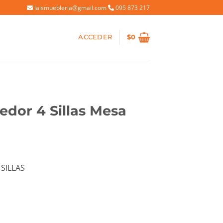
laismuebleria@gmail.com
095 873 217
ACCEDER
$
0
dor 4 Sillas Mesa
io
SILLAS
al
90.