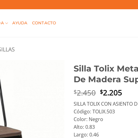
DA
AYUDA
CONTACTO
SILLAS
Silla Tolix Met
De Madera Sup
El
El
2.450
2.205
$
$
precio
prec
SILLA TOLIX CON ASIENTO 
original
actu
Código: TOLIX.503
era:
es:
Color: Negro
$2.450.
$2.2
Alto: 0.83
Largo: 0.46