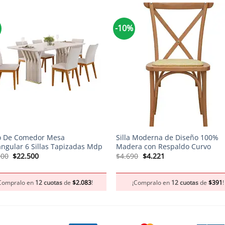
-10%
+
o De Comedor Mesa
Silla Moderna de Diseño 100%
angular 6 Sillas Tapizadas Mdp
Madera con Respaldo Curvo
El
El
El
El
000
$
22.500
$
4.690
$
4.221
precio
precio
precio
precio
original
actual
original
actual
era:
es:
era:
es:
Compralo en
12 cuotas
de
$
2.083
!
¡Compralo en
12 cuotas
de
$
391
!
$25.000.
$22.500.
$4.690.
$4.221.