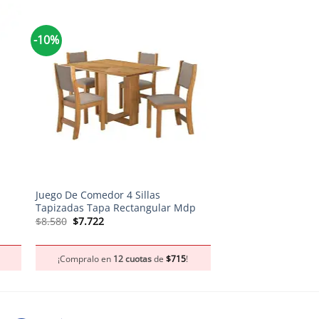
-10%
-10%
+
+
Juego De Comedor 4 Sillas
Combo Mesa Peyton 
Tapizadas Tapa Rectangular Mdp
El
El
$
21.450
$
19.305
precio
pr
El
El
$
8.580
$
7.722
original
act
precio
precio
era:
es:
original
actual
¡Compralo en
12 c
$21.450.
$1
era:
es:
¡Compralo en
12 cuotas
de
$
715
!
$8.580.
$7.722.