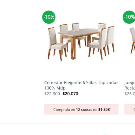
-10%
-10%
+
+
Comedor Elegante 6 Sillas Tapizadas
Jueg
100% Mdp
Rect
El
El
$
22.300
$
20.070
$
25.
precio
precio
original
actual
era:
es:
¡Compralo en
12 cuotas
de
$
1.858
!
¡
$22.300.
$20.070.