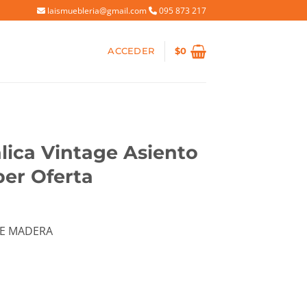
laismuebleria@gmail.com
095 873 217
ACCEDER
$
0
alica Vintage Asiento
er Oferta
io
DE MADERA
al
05.