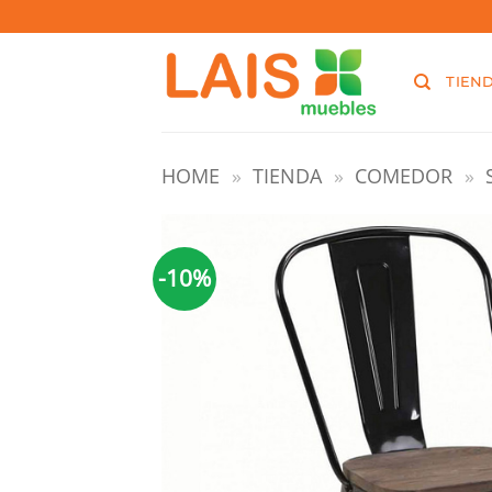
Saltar
Welaman S.A. RUT: 215488460019
al
contenido
TIEN
HOME
»
TIENDA
»
COMEDOR
»
-10%