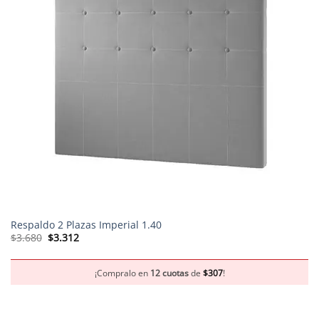
Respaldo 2 Plazas Imperial 1.40
El
El
$
3.680
$
3.312
precio
precio
original
actual
era:
es:
$3.680.
$3.312.
¡Compralo en
12 cuotas
de
$
307
!