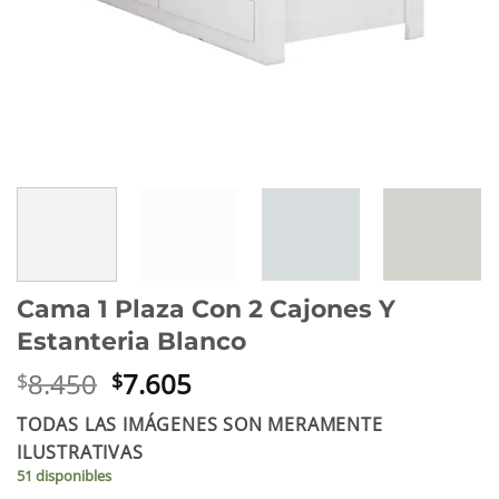
Cama 1 Plaza Con 2 Cajones Y
Estanteria Blanco
El
El
8.450
7.605
$
$
precio
precio
TODAS LAS IMÁGENES SON MERAMENTE
original
actual
ILUSTRATIVAS
era:
es:
51 disponibles
$8.450.
$7.605.