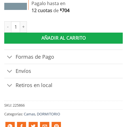
Pagalo hasta en
12 cuotas
de
$
704
Cama 1 Plaza Con 2 Cajones Y Estanteria Blanco cantidad
AÑADIR AL CARRITO
Formas de Pago
Envíos
Retiros en local
SKU:
225866
Categorías:
Camas
,
DORMITORIO