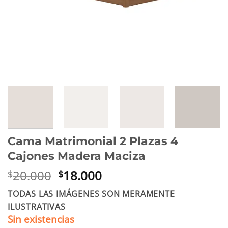
Cama Matrimonial 2 Plazas 4
Cajones Madera Maciza
El
El
20.000
18.000
$
$
precio
precio
TODAS LAS IMÁGENES SON MERAMENTE
original
actual
ILUSTRATIVAS
era:
es:
Sin existencias
$20.000.
$18.000.