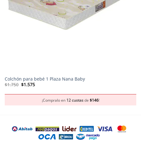
Colchón para bebé 1 Plaza Nana Baby
El
El
$
1.750
$
1.575
precio
precio
original
actual
era:
es:
$1.750.
$1.575.
¡Compralo en
12 cuotas
de
$
146
!