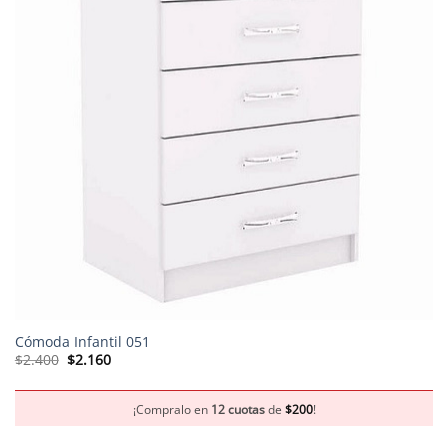
Cómoda Infantil 051
El
El
$
2.400
$
2.160
precio
precio
original
actual
era:
es:
$2.400.
$2.160.
¡Compralo en
12 cuotas
de
$
200
!