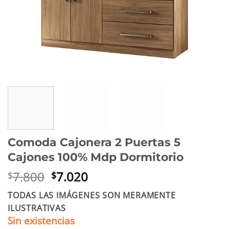
Comoda Cajonera 2 Puertas 5
Cajones 100% Mdp Dormitorio
El
El
7.800
7.020
$
$
precio
precio
TODAS LAS IMÁGENES SON MERAMENTE
original
actual
ILUSTRATIVAS
era:
es:
Sin existencias
$7.800.
$7.020.