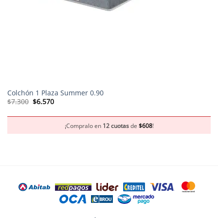
Colchón 1 Plaza Summer 0.90
El
El
$
7.300
$
6.570
precio
precio
original
actual
era:
es:
$7.300.
$6.570.
¡Compralo en
12 cuotas
de
$
608
!