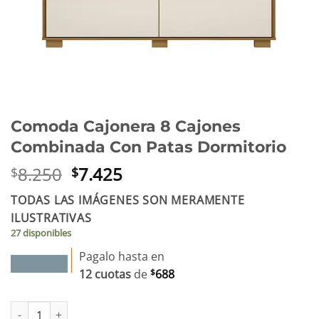
Comoda Cajonera 8 Cajones
Combinada Con Patas Dormitorio
El
El
8.250
7.425
$
$
precio
precio
TODAS LAS IMÁGENES SON MERAMENTE
original
actual
ILUSTRATIVAS
era:
es:
27 disponibles
$8.250.
$7.425.
Pagalo hasta en
12 cuotas
de
$
688
Comoda Cajonera 8 Cajones Combinada Con Patas Dormitorio ca