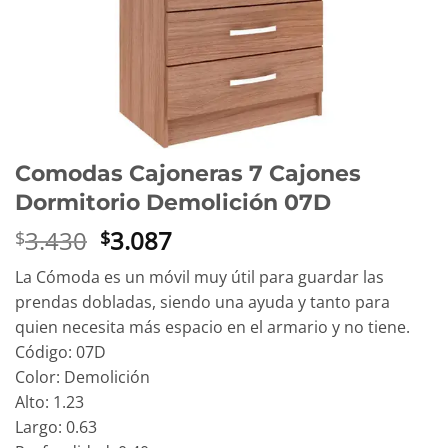
Comodas Cajoneras 7 Cajones
Dormitorio Demolición 07D
El
El
3.430
3.087
$
$
precio
precio
La Cómoda es un móvil muy útil para guardar las
original
actual
prendas dobladas, siendo una ayuda y tanto para
era:
es:
quien necesita más espacio en el armario y no tiene.
$3.430.
$3.087.
Código: 07D
Color: Demolición
Alto: 1.23
Largo: 0.63