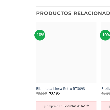
PRODUCTOS RELACIONA
-10%
-10%
+
+
Biblioteca Línea Retro RT3093
Bibli
El
El
$
3.550
$
3.195
$
3.2
precio
precio
original
actual
era:
es:
¡Compralo en
12 cuotas
de
$
296
!
$3.550.
$3.195.