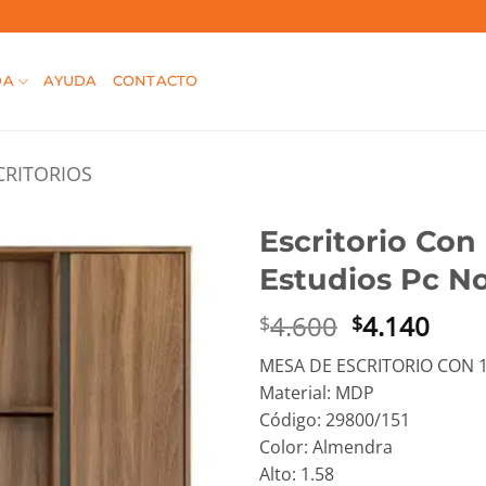
DA
AYUDA
CONTACTO
CRITORIOS
Escritorio Con
Estudios Pc N
El
El
4.600
4.140
$
$
precio
prec
MESA DE ESCRITORIO CON
original
actu
Material: MDP
era:
es:
Código: 29800/151
$4.600.
$4.1
Color: Almendra
Alto: 1.58