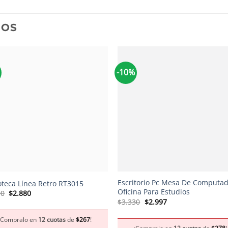
DOS
-10%
+
Escritorio Pc Mesa De Computa
oteca Línea Retro RT3015
Oficina Para Estudios
El
El
00
$
2.880
precio
precio
El
El
$
3.330
$
2.997
original
actual
precio
precio
era:
es:
original
actual
¡Compralo en
12 cuotas
de
$
267
!
$3.200.
$2.880.
era:
es: