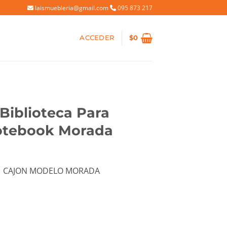
laismuebleria@gmail.com
095 873 217
ACCEDER
$
0
 Biblioteca Para
otebook Morada
io
 1 CAJON MODELO MORADA
al
40.