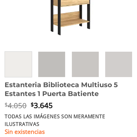
Estanteria Biblioteca Multiuso 5
Estantes 1 Puerta Batiente
El
El
4.050
3.645
$
$
precio
precio
TODAS LAS IMÁGENES SON MERAMENTE
original
actual
ILUSTRATIVAS
era:
es:
Sin existencias
$4.050.
$3.645.