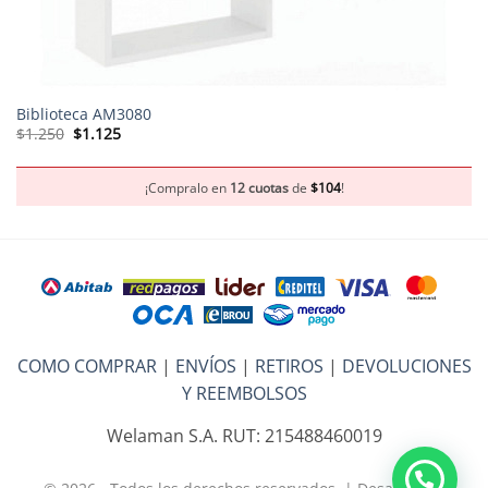
Biblioteca AM3080
El
El
$
1.250
$
1.125
precio
precio
original
actual
era:
es:
$1.250.
$1.125.
¡Compralo en
12 cuotas
de
$
104
!
COMO COMPRAR
|
ENVÍOS
|
RETIROS
|
DEVOLUCIONES
Y REEMBOLSOS
Welaman S.A. RUT: 215488460019