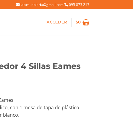
laismuebleria@gmail.com
095 873 217
ACCEDER
$
0
dor 4 Sillas Eames
 Eames
ico, con 1 mesa de tapa de plástico
or blanco.