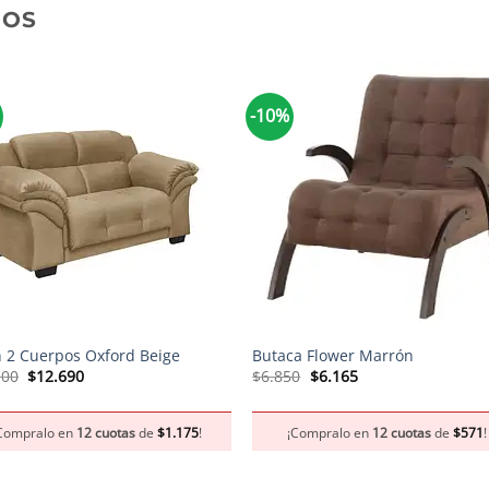
DOS
-10%
+
n 2 Cuerpos Oxford Beige
Butaca Flower Marrón
El
El
El
El
100
$
12.690
$
6.850
$
6.165
precio
precio
precio
precio
original
actual
original
actual
era:
es:
era:
es:
Compralo en
12 cuotas
de
$
1.175
!
¡Compralo en
12 cuotas
de
$
571
!
$14.100.
$12.690.
$6.850.
$6.165.