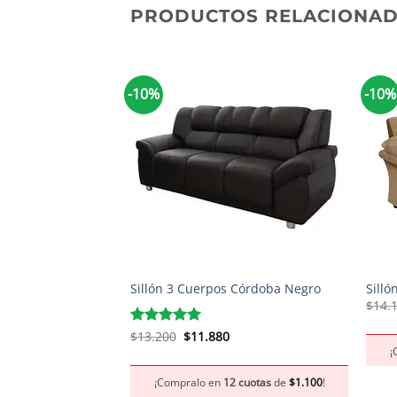
PRODUCTOS RELACIONA
-10%
-10%
+
+
Sillón 3 Cuerpos Córdoba Negro
Silló
$
14.
El
El
Valorado
$
13.200
$
11.880
precio
precio
con
5
de 5
¡
original
actual
era:
es:
¡Compralo en
12 cuotas
de
$
1.100
!
$13.200.
$11.880.