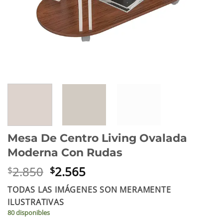
Mesa De Centro Living Ovalada
Moderna Con Rudas
El
El
2.850
2.565
$
$
precio
precio
TODAS LAS IMÁGENES SON MERAMENTE
original
actual
ILUSTRATIVAS
era:
es:
80 disponibles
$2.850.
$2.565.