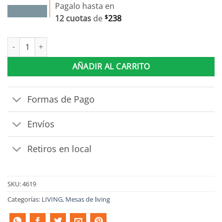
Pagalo hasta en
12 cuotas
de
$
238
Mesa De Centro Living Ovalada Moderna Con Rudas cantidad
AÑADIR AL CARRITO
Formas de Pago
Envíos
Retiros en local
SKU:
4619
Categorías:
LIVING
,
Mesas de living