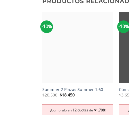
PRODUCTOS RELACIONA
-10%
-10%
+
+
Sommier 2 Plazas Summer 1.60
Cómo
El
El
$
20.500
$
18.450
$
3.6
precio
precio
original
actual
era:
es:
¡Compralo en
12 cuotas
de
$
1.708
!
$20.500.
$18.450.