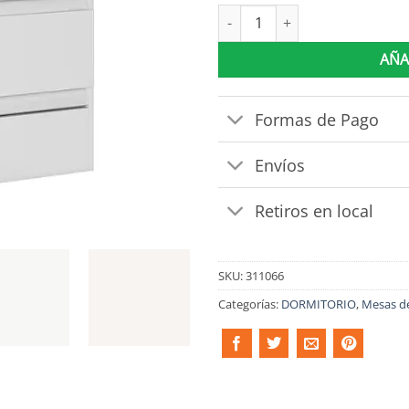
Mesa De Luz Fit 2 Cajones Mo
AÑA
Formas de Pago
Envíos
Retiros en local
SKU:
311066
Categorías:
DORMITORIO
,
Mesas d