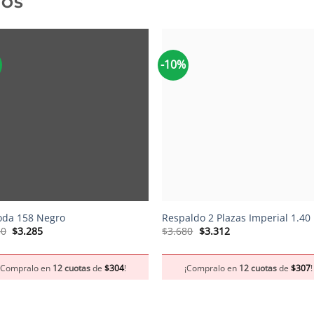
DOS
-10%
+
da 158 Negro
Respaldo 2 Plazas Imperial 1.40
El
El
El
El
50
$
3.285
$
3.680
$
3.312
precio
precio
precio
precio
original
actual
original
actual
era:
es:
era:
es:
¡Compralo en
12 cuotas
de
$
304
!
¡Compralo en
12 cuotas
de
$
307
!
$3.650.
$3.285.
$3.680.
$3.312.