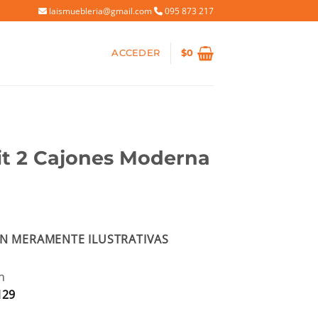
laismuebleria@gmail.com
095 873 217
ACCEDER
$
0
it 2 Cajones Moderna
io
N MERAMENTE ILUSTRATIVAS
al
95.
n
129