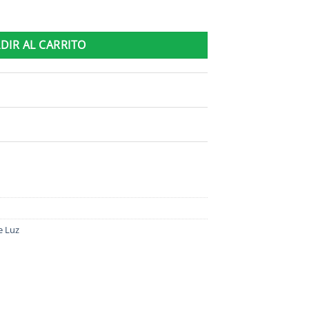
derna 100% Mdp cantidad
DIR AL CARRITO
e Luz