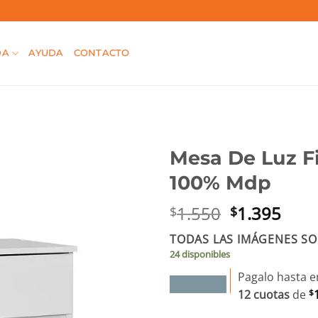
DA
AYUDA
CONTACTO
Mesa De Luz F
100% Mdp
El
El
1.550
1.395
$
$
precio
prec
TODAS LAS IMÁGENES SO
original
actu
24 disponibles
era:
es:
$1.550.
$1.3
Pagalo hasta e
12 cuotas
de
$