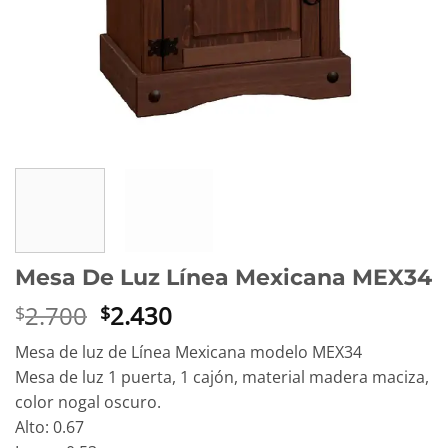
Mesa De Luz Línea Mexicana MEX34
El
El
2.700
2.430
$
$
precio
precio
Mesa de luz de Línea Mexicana modelo MEX34
original
actual
Mesa de luz 1 puerta, 1 cajón, material madera maciza,
era:
es:
color nogal oscuro.
$2.700.
$2.430.
Alto: 0.67