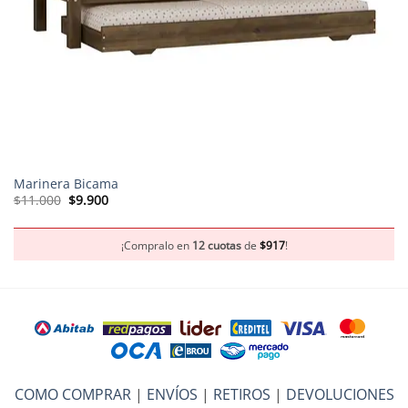
Marinera Bicama
El
El
$
11.000
$
9.900
precio
precio
original
actual
era:
es:
$11.000.
$9.900.
¡Compralo en
12 cuotas
de
$
917
!
COMO COMPRAR
|
ENVÍOS
|
RETIROS
|
DEVOLUCIONES