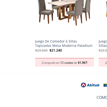
+
+
Juego De Comedor 6 Sillas
Jueg
Tapizadas Mesa Moderna Paladium
Sill
El
El
$
23.600
$
21.240
$
23.
precio
precio
original
actual
era:
es:
¡Compralo en
12 cuotas
de
$
1.967
!
¡
$23.600.
$21.240.
COMO