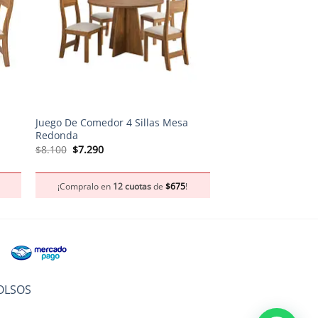
+
+
Juego De Comedor 4 Sillas Mesa
Banqueta Eames N
Redonda
El
El
$
3.450
$
3.105
precio
preci
El
El
$
8.100
$
7.290
original
actua
precio
precio
era:
es:
original
actual
¡Compralo en
12 
$3.450.
$3.10
era:
es:
¡Compralo en
12 cuotas
de
$
675
!
$8.100.
$7.290.
OLSOS