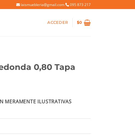
laismuebleria@gmail.com
095 873 217
ACCEDER
$
0
edonda 0,80 Tapa
io
N MERAMENTE ILUSTRATIVAS
al
30.