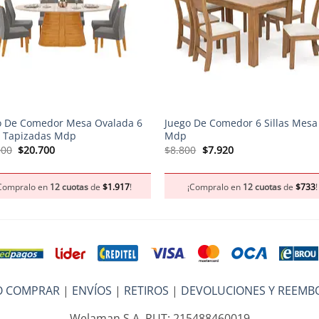
+
o De Comedor Mesa Ovalada 6
Juego De Comedor 6 Sillas Mesa
as Tapizadas Mdp
Mdp
El
El
El
El
000
$
20.700
$
8.800
$
7.920
precio
precio
precio
precio
original
actual
original
actual
era:
es:
era:
es:
Compralo en
12 cuotas
de
$
1.917
!
¡Compralo en
12 cuotas
de
$
733
!
$23.000.
$20.700.
$8.800.
$7.920.
 COMPRAR
|
ENVÍOS
|
RETIROS
|
DEVOLUCIONES Y REEMB
Welaman S.A. RUT: 215488460019