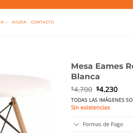
DA
AYUDA
CONTACTO
Mesa Eames R
Blanca
El
El
4.700
4.230
$
$
precio
prec
TODAS LAS IMÁGENES SO
original
actu
Sin existencias
era:
es:
$4.700.
$4.2
Formas de Pago