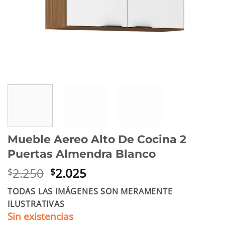
Mueble Aereo Alto De Cocina 2
Puertas Almendra Blanco
El
El
2.250
2.025
$
$
precio
precio
TODAS LAS IMÁGENES SON MERAMENTE
original
actual
ILUSTRATIVAS
era:
es:
Sin existencias
$2.250.
$2.025.