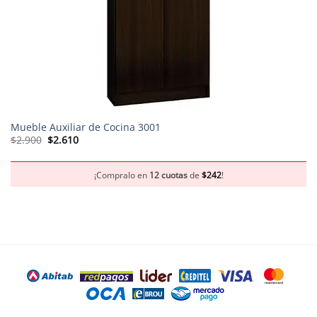
Mueble Auxiliar de Cocina 3001
El
El
$
2.900
$
2.610
precio
precio
original
actual
era:
es:
$2.900.
$2.610.
¡Compralo en
12 cuotas
de
$
242
!