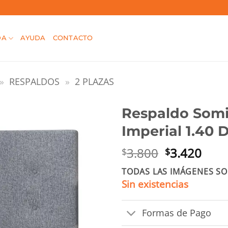
DA
AYUDA
CONTACTO
»
RESPALDOS
»
2 PLAZAS
Respaldo Somi
Imperial 1.40 
El
El
3.800
3.420
$
$
precio
prec
TODAS LAS IMÁGENES SO
original
actu
Sin existencias
era:
es:
$3.800.
$3.4
Formas de Pago