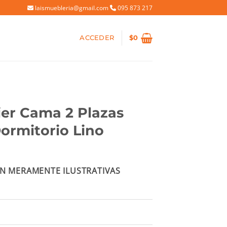
laismuebleria@gmail.com
095 873 217
ACCEDER
$
0
er Cama 2 Plazas
Dormitorio Lino
io
N MERAMENTE ILUSTRATIVAS
al
20.