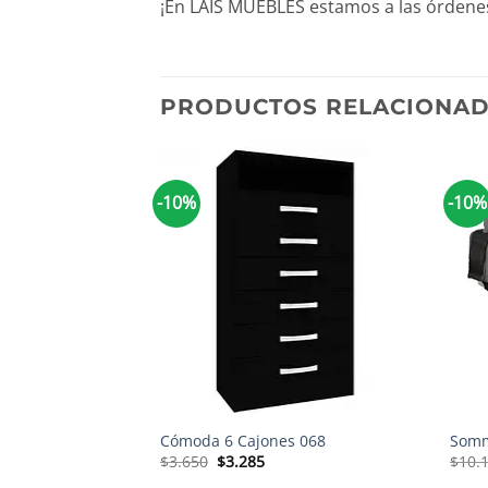
¡En LAIS MUEBLES estamos a las órdenes
PRODUCTOS RELACIONA
-10%
-10%
+
+
Cómoda 6 Cajones 068
Somm
El
El
$
3.650
$
3.285
$
10.
precio
precio