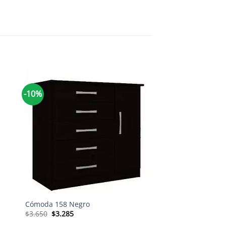
-10%
-10%
+
+
Cómoda 158 Negro
Sommier 2 Plazas 
El
El
$
3.650
$
3.285
precio
precio