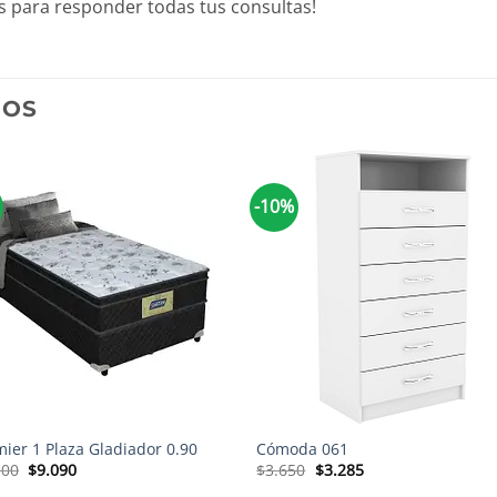
 para responder todas tus consultas!
DOS
-10%
+
ier 1 Plaza Gladiador 0.90
Cómoda 061
El
El
El
El
100
$
9.090
$
3.650
$
3.285
precio
precio
precio
precio