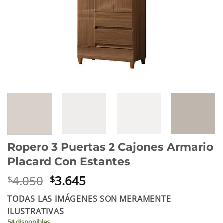
Ropero 3 Puertas 2 Cajones Armario
Placard Con Estantes
El
El
4.050
3.645
$
$
precio
precio
TODAS LAS IMÁGENES SON MERAMENTE
original
actual
ILUSTRATIVAS
era:
es:
54 disponibles