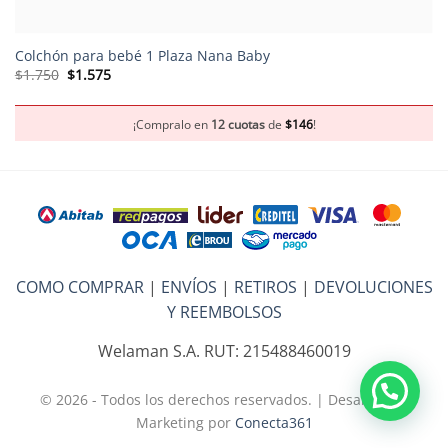
Colchón para bebé 1 Plaza Nana Baby
El
El
$
1.750
$
1.575
precio
precio
original
actual
era:
es:
$1.750.
$1.575.
¡Compralo en
12 cuotas
de
$
146
!
COMO COMPRAR
|
ENVÍOS
|
RETIROS
|
DEVOLUCIONES
Y REEMBOLSOS
Welaman S.A. RUT: 215488460019
© 2026 - Todos los derechos reservados. | Desarrollo y
Marketing por
Conecta361