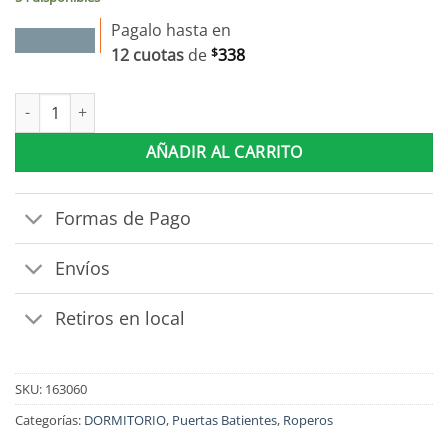
$4.050.
$3.645.
Pagalo hasta en
12 cuotas
de
$
338
Ropero 3 Puertas 2 Cajones Armario Placard Con Estantes canti
AÑADIR AL CARRITO
Formas de Pago
Envíos
Retiros en local
SKU:
163060
Categorías:
DORMITORIO
,
Puertas Batientes
,
Roperos