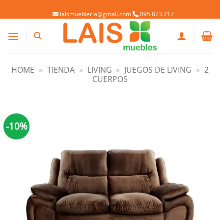
Saltar
Welaman S.A. RUT: 215488460019
laismuebleria@gmail.com
095 873 217
al
contenido
HOME
»
TIENDA
»
LIVING
»
JUEGOS DE LIVING
»
2
CUERPOS
-10%