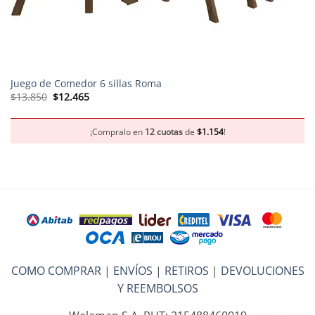
Juego de Comedor 6 sillas Roma
El
El
$
13.850
$
12.465
precio
precio
original
actual
era:
es:
$13.850.
$12.465.
¡Compralo en
12 cuotas
de
$
1.154
!
COMO COMPRAR
|
ENVÍOS
|
RETIROS
|
DEVOLUCIONES
Y REEMBOLSOS