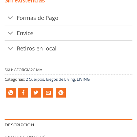
Sin existencias
$16.700.
$15.030.
Formas de Pago
Envíos
Retiros en local
SKU:
GEORGIA2C.MA
Categorías:
2 Cuerpos
,
Juegos de Living
,
LIVING
DESCRIPCIÓN