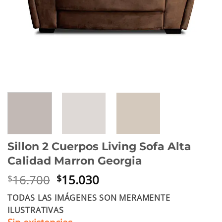
Sillon 2 Cuerpos Living Sofa Alta
Calidad Marron Georgia
El
El
16.700
15.030
$
$
precio
precio
TODAS LAS IMÁGENES SON MERAMENTE
original
actual
ILUSTRATIVAS
era:
es: