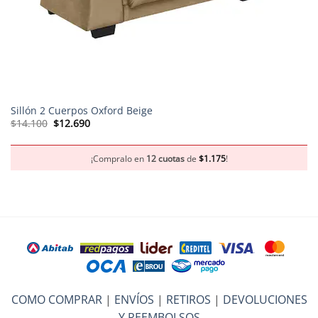
Sillón 2 Cuerpos Oxford Beige
El
El
$
14.100
$
12.690
precio
precio
original
actual
era:
es:
$14.100.
$12.690.
¡Compralo en
12 cuotas
de
$
1.175
!
COMO COMPRAR
|
ENVÍOS
|
RETIROS
|
DEVOLUCIONES
Y REEMBOLSOS