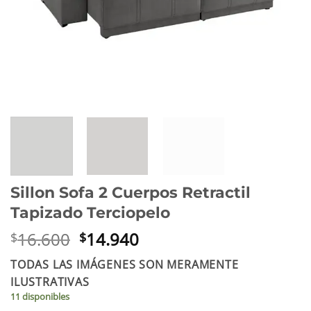
Sillon Sofa 2 Cuerpos Retractil
Tapizado Terciopelo
El
El
16.600
14.940
$
$
precio
precio
TODAS LAS IMÁGENES SON MERAMENTE
original
actual
ILUSTRATIVAS
era:
es:
11 disponibles
$16.600.
$14.940.