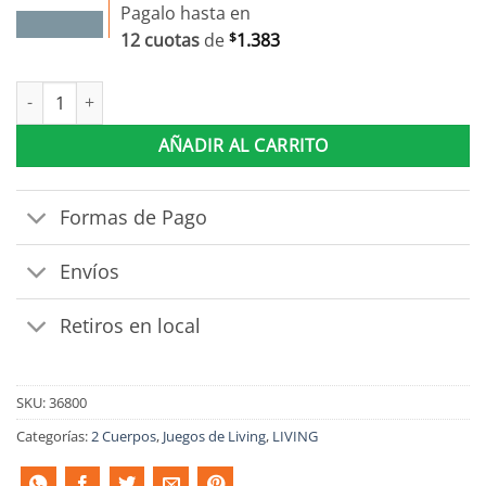
Pagalo hasta en
12 cuotas
de
$
1.383
Sillon Sofa 2 Cuerpos Retractil Tapizado Terciopelo cantidad
AÑADIR AL CARRITO
Formas de Pago
Envíos
Retiros en local
SKU:
36800
Categorías:
2 Cuerpos
,
Juegos de Living
,
LIVING