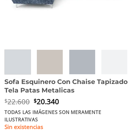
Sofa Esquinero Con Chaise Tapizado
Tela Patas Metalicas
El
El
22.600
20.340
$
$
precio
precio
TODAS LAS IMÁGENES SON MERAMENTE
original
actual
ILUSTRATIVAS
era:
es:
Sin existencias
$22.600.
$20.340.