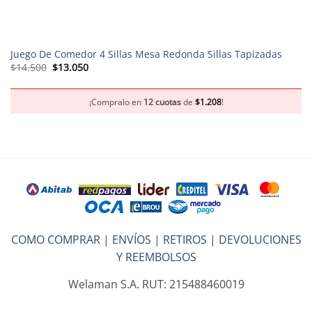
Juego De Comedor 4 Sillas Mesa Redonda Sillas Tapizadas
El
El
$
14.500
$
13.050
precio
precio
original
actual
era:
es:
$14.500.
$13.050.
¡Compralo en
12 cuotas
de
$
1.208
!
COMO COMPRAR
|
ENVÍOS
|
RETIROS
|
DEVOLUCIONES
Y REEMBOLSOS
Welaman S.A. RUT: 215488460019