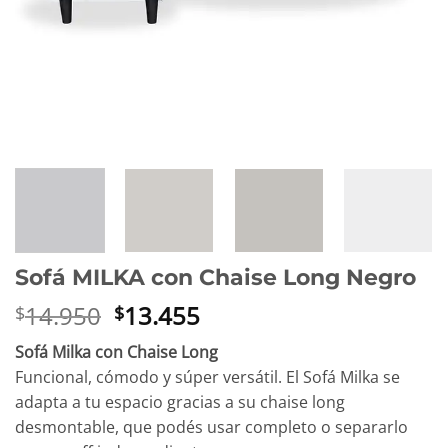
Sofá MILKA con Chaise Long Negro
El
El
14.950
13.455
$
$
precio
precio
Sofá Milka con Chaise Long
original
actual
Funcional, cómodo y súper versátil. El Sofá Milka se
era:
es:
adapta a tu espacio gracias a su chaise long
$14.950.
$13.455.
desmontable, que podés usar completo o separarlo