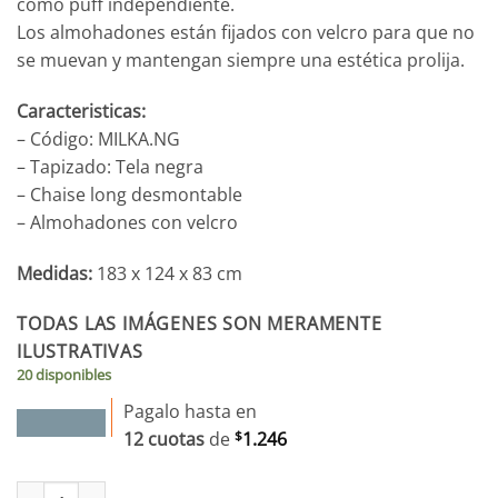
como puff independiente.
Los almohadones están fijados con velcro para que no
se muevan y mantengan siempre una estética prolija.
Caracteristicas:
– Código: MILKA.NG
– Tapizado: Tela negra
– Chaise long desmontable
– Almohadones con velcro
Medidas:
183 x 124 x 83 cm
TODAS LAS IMÁGENES SON MERAMENTE
ILUSTRATIVAS
20 disponibles
Pagalo hasta en
12 cuotas
de
$
1.246
Sofá MILKA con Chaise Long Negro cantidad