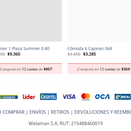
+
ier 1 Plaza Summer 0.80
Cómoda 6 Cajones 068
El
El
El
El
400
$
9.360
$
3.650
$
3.285
precio
precio
precio
precio
original
actual
original
actual
era:
es:
era:
es:
¡Compralo en
12 cuotas
de
$
867
!
¡Compralo en
12 cuotas
de
$
304
!
$10.400.
$9.360.
$3.650.
$3.285.
 COMPRAR
|
ENVÍOS
|
RETIROS
|
DEVOLUCIONES Y REEMB
Welaman S.A. RUT: 215488460019