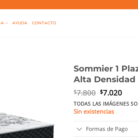
DA
AYUDA
CONTACTO
Sommier 1 Pla
Alta Densidad
El
El
7.800
7.020
$
$
precio
prec
TODAS LAS IMÁGENES SO
original
actu
Sin existencias
era:
es:
$7.800.
$7.0
Formas de Pago