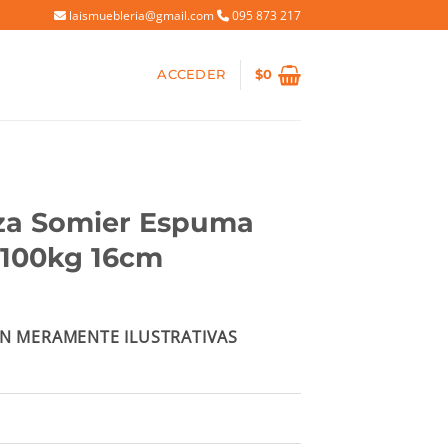
laismuebleria@gmail.com
095 873 217
ACCEDER
$
0
za Somier Espuma
 100kg 16cm
io
N MERAMENTE ILUSTRATIVAS
al
20.