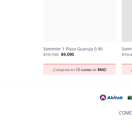
+
+
Sommier 1 Plaza Guaruja 0.90
Somm
El
El
$
10.100
$
9.090
$
10.
precio
precio
original
actual
era:
es:
¡Compralo en
12 cuotas
de
$
842
!
$10.100.
$9.090.
COMO