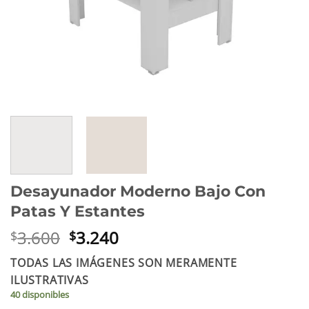
Desayunador Moderno Bajo Con
Patas Y Estantes
El
El
3.600
3.240
$
$
precio
precio
TODAS LAS IMÁGENES SON MERAMENTE
original
actual
ILUSTRATIVAS
era:
es:
40 disponibles
$3.600.
$3.240.