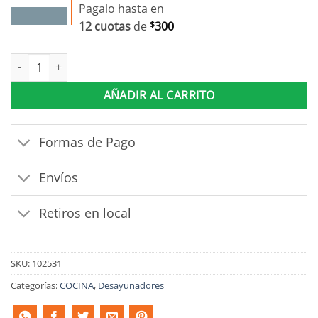
Pagalo hasta en
12 cuotas
de
$
300
Desayunador Moderno Bajo Con Patas Y Estantes cantidad
AÑADIR AL CARRITO
Formas de Pago
Envíos
Retiros en local
SKU:
102531
Categorías:
COCINA
,
Desayunadores