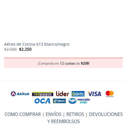
Aéreo de Cocina 613 blanco/negro
El
El
$
2.500
$
2.250
precio
precio
original
actual
era:
es:
$2.500.
$2.250.
¡Compralo en
12 cuotas
de
$
208
!
COMO COMPRAR
|
ENVÍOS
|
RETIROS
|
DEVOLUCIONES
Y REEMBOLSOS