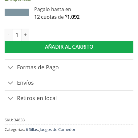
$13.100.
$11.790.
Pagalo hasta en
12 cuotas
de
$
1.092
Juego De Comedor 6 Sillas Mdp Sillas Tampizadas cantidad
AÑADIR AL CARRITO
Formas de Pago
Envíos
Retiros en local
SKU:
34833
Categorías:
6 Sillas
,
Juegos de Comedor