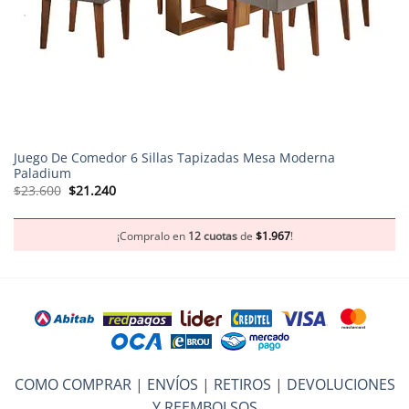
Juego De Comedor 6 Sillas Tapizadas Mesa Moderna
Paladium
El
El
$
23.600
$
21.240
precio
precio
original
actual
era:
es:
$23.600.
$21.240.
¡Compralo en
12 cuotas
de
$
1.967
!
COMO COMPRAR
|
ENVÍOS
|
RETIROS
|
DEVOLUCIONES
Y REEMBOLSOS