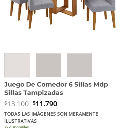
Juego De Comedor 6 Sillas Mdp
Sillas Tampizadas
El
El
13.100
11.790
$
$
precio
precio
TODAS LAS IMÁGENES SON MERAMENTE
original
actual
ILUSTRATIVAS
era:
es:
29 disponibles