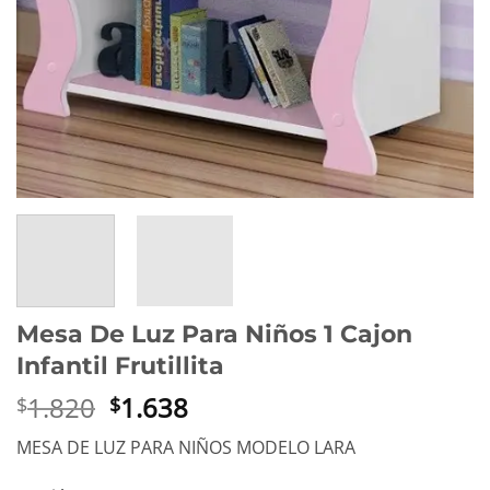
Mesa De Luz Para Niños 1 Cajon
Infantil Frutillita
El
El
1.820
1.638
$
$
precio
precio
MESA DE LUZ PARA NIÑOS MODELO LARA
original
actual
era:
es: