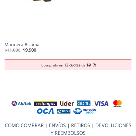
Marinera Bicama
El
El
$
11.000
$
9.900
precio
precio
original
actual
era:
es:
$11.000.
$9.900.
¡Compralo en
12 cuotas
de
$
917
!
COMO COMPRAR
|
ENVÍOS
|
RETIROS
|
DEVOLUCIONES
Y REEMBOLSOS