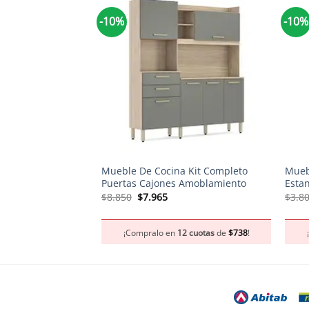
-10%
-10%
+
+
Mueble De Cocina Kit Completo
Mueb
Puertas Cajones Amoblamiento
Esta
El
El
$
8.850
$
7.965
$
3.8
precio
precio
original
actual
era:
es:
¡Compralo en
12 cuotas
de
$
738
!
$8.850.
$7.965.