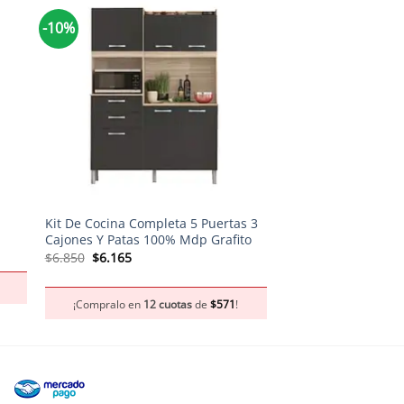
-10%
-10%
+
+
Kit De Cocina Completa 5 Puertas 3
Mueble Auxiliar de
Cajones Y Patas 100% Mdp Grafito
El
El
$
2.900
$
2.610
precio
preci
El
El
$
6.850
$
6.165
original
actua
precio
precio
era:
es:
original
actual
¡Compralo en
12 
$2.900.
$2.61
era:
es:
¡Compralo en
12 cuotas
de
$
571
!
$6.850.
$6.165.