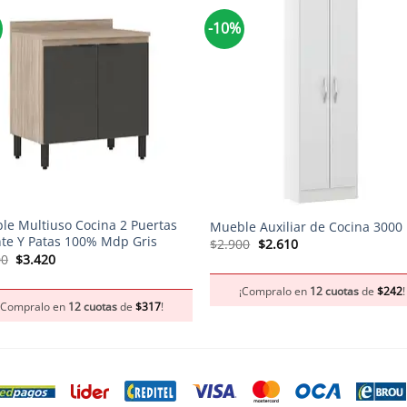
-10%
+
le Multiuso Cocina 2 Puertas
Mueble Auxiliar de Cocina 3000
nte Y Patas 100% Mdp Gris
El
El
$
2.900
$
2.610
precio
precio
El
El
00
$
3.420
original
actual
precio
precio
era:
es:
original
actual
¡Compralo en
12 cuotas
de
$
242
!
$2.900.
$2.610.
era:
es:
¡Compralo en
12 cuotas
de
$
317
!
$3.800.
$3.420.