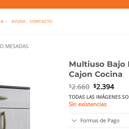
DA
AYUDA
CONTACTO
JO MESADAS
Multiuso Bajo 
Cajon Cocina
El
El
2.660
2.394
$
$
precio
prec
TODAS LAS IMÁGENES SO
original
actu
Sin existencias
era:
es:
$2.660.
$2.3
Formas de Pago