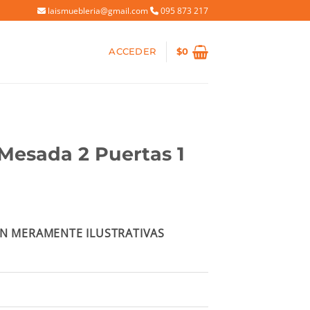
laismuebleria@gmail.com
095 873 217
ACCEDER
$
0
Mesada 2 Puertas 1
io
N MERAMENTE ILUSTRATIVAS
al
94.