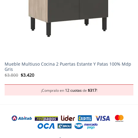
Mueble Multiuso Cocina 2 Puertas Estante Y Patas 100% Mdp
Gris
El
El
$
3.800
$
3.420
precio
precio
original
actual
era:
es:
$3.800.
$3.420.
¡Compralo en
12 cuotas
de
$
317
!