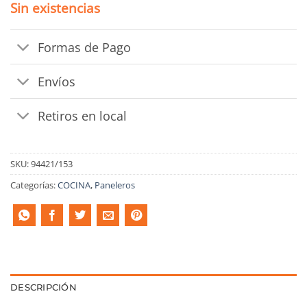
Sin existencias
$5.800.
$5.220.
Formas de Pago
Envíos
Retiros en local
SKU:
94421/153
Categorías:
COCINA
,
Paneleros
DESCRIPCIÓN