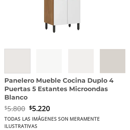
Panelero Mueble Cocina Duplo 4
Puertas 5 Estantes Microondas
Blanco
El
El
5.800
5.220
$
$
precio
precio
TODAS LAS IMÁGENES SON MERAMENTE
original
actual
ILUSTRATIVAS
era:
es: