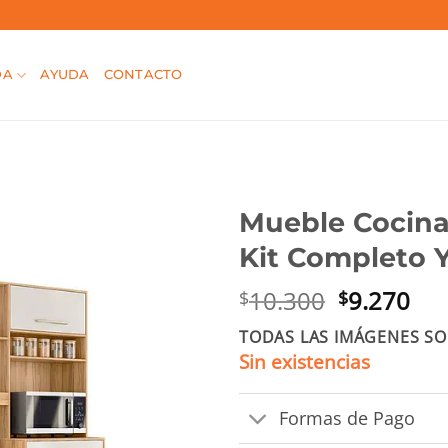
DA
AYUDA
CONTACTO
Mueble Cocina
Kit Completo 
El
El
10.300
9.270
$
$
precio
pre
TODAS LAS IMÁGENES SO
original
act
Sin existencias
era:
es:
$10.300.
$9.
Formas de Pago