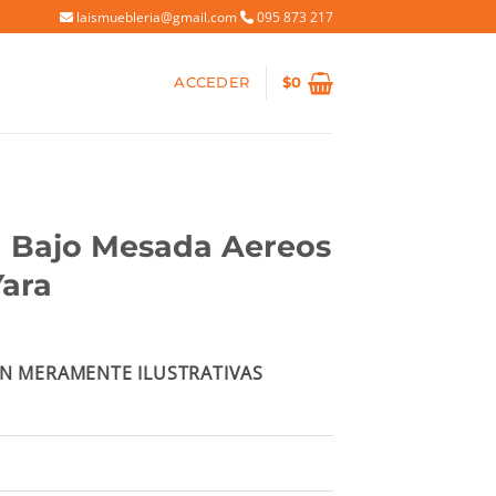
laismuebleria@gmail.com
095 873 217
ACCEDER
$
0
 Bajo Mesada Aereos
Yara
cio
N MERAMENTE ILUSTRATIVAS
ual
270.